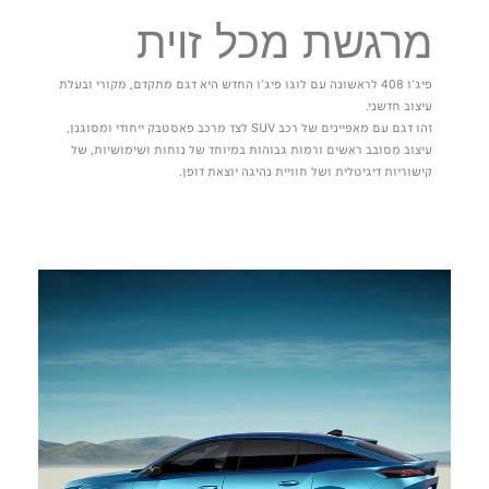
מרגשת מכל זוית
פיג'ו 408 לראשונה עם לוגו פיג'ו החדש היא דגם מתקדם, מקורי ובעלת
עיצוב חדשני.
זהו דגם עם מאפיינים של רכב SUV לצד מרכב פאסטבק ייחודי ומסוגנן,
עיצוב מסובב ראשים ורמות גבוהות במיוחד של נוחות ושימושיות, של
קישוריות דיגיטלית ושל חוויית נהיגה יוצאת דופן.