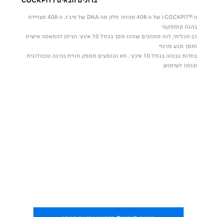
ברוכים הבאים לCOCKPIT
ה-®i-COCKPIT של ה-408 מהווה חלק מה-DNA של פיג׳ו. ה-408 מצויידת
בהגה קומפקטי
ס״מ, ה
רב-תכליתי, לוח מחוונים שהינו מסך בגודל 10 אינץ׳ הניתן להתאמה אישית
עיצוב 
ומסך מגע מרכזי
אופטימ
בחדות גבוהה בגודל 10 אינץ׳. תא הנוסעים מספק חווית נהיגה טכנולוגית
USB-C זמינים בחלק האח
ת
ונוחה לשימוש
המושבים בריפוד 