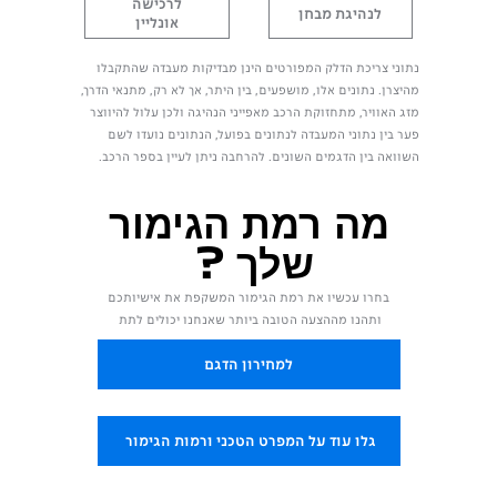
לרכישה
לנהיגת מבחן
אונליין
נתוני צריכת הדלק המפורטים הינן מבדיקות מעבדה שהתקבלו
מהיצרן. נתונים אלו, מושפעים, בין היתר, אך לא רק, מתנאי הדרך,
מזג האוויר, מתחזוקת הרכב מאפייני הנהיגה ולכן עלול להיווצר
פער בין נתוני המעבדה לנתונים בפועל, הנתונים נועדו לשם
השוואה בין הדגמים השונים. להרחבה ניתן לעיין בספר הרכב.
מה רמת הגימור
שלך ?
בחרו עכשיו את רמת הגימור המשקפת את אישיותכם
ותהנו מההצעה הטובה ביותר שאנחנו יכולים לתת
למחירון הדגם
גלו עוד על המפרט הטכני ורמות הגימור