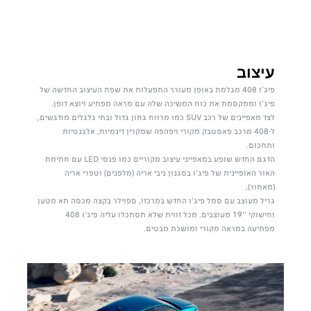
עיצוב
פיג'ו 408 מגלמת באופן מעורר התפעלות את שפת העיצוב החדשה של
פיג'ו וממקסמת את כוח המשיכה שלה עם מראה מפתיע ויוצא דופן.
לצד מאפיינים של רכב SUV כמו מרווח גחון גדול ובתי גלגלים מודגשים,
ל-408 מרכב פאסטבק מקורי ויפהפה שמקרין דינמיות, אלגנטיות
ותחכום.
הדגם החדש שופע במאפייני עיצוב מקוריים כמו פנסי LED עם חתימת
האור האופיינית של פיג'ו בסגנון ניבי אריה (מלפנים) וטפרי אריה
(מאחור),
גריל מעוצב עם סמל פיג'ו החדש במרכזו, ספוילר בקצה מכסה תא מטען
וחישוקי ''19 מעוצבים. מכל זווית שלא תסתכלו עליה פיג'ו 408
מפתיעה במראה מקורי ומושכת מבטים.