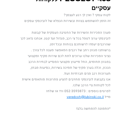
עסקיים
לקוח עסקי ? ואין לך רגע לעצמך?
זה הזמן להשתמש בצוות ובשירות הנפלא של לובינסקי עסקים
מערך המכירות והשירות של החטיבה העסקית של קבוצת
לובינסקי ערוך לטפל בכל צי רכב, מגדול ועד קטן. אנחנו נדאג לכך
שהרכבים יעמדו לרשותכם בנוחות ובכל זמן.
ברשותנו מגוון רחב של רכבים המאפשר מענה לכל צורך .
נציגי המכירות שלנו ערוכים לתת לכם שירות מקיף ומקצועי
במגוון תחומים, החל מייעוץ מקצועי המסייע לבחירת הרכב
הנכון, וכלה בערך מקיף של תמיכה בשירות, נסיעות מבחן,
תערוכות רכב פנים חברתיות ועוד.
אנו בקבוצת לובינסקי מחויבים להציע פתרונות מותאמים אישית
לכל לקוחות ציי הרכב שלנו.
לפרטים נוספים : 052-3593873 ורד או שלחו
מייל
veredcoh@lubinski.co.il
*התמונה להמחשה בלבד